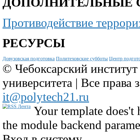
ДОПОЛНИТЕЛЬНЫЕ 
Противодействие террори
РЕСУРСЫ
Довузовская подготовка
Политеховские субботы
Центр подгото
© Чебоксарский институт
университета | Все права 
it@polytech21.ru
Your template does't 
the module backend parame
Вход в систему