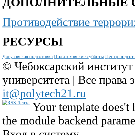
ДОПОЛНИТЕЛЬНЫЕ 
Противодействие террори
РЕСУРСЫ
Довузовская подготовка
Политеховские субботы
Центр подгото
© Чебоксарский институт
университета | Все права 
it@polytech21.ru
Your template does't 
the module backend parame
Вход в систему