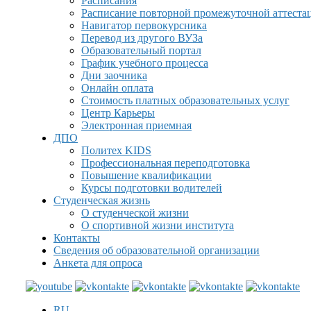
Расписания
Расписание повторной промежуточной аттеста
Навигатор первокурсника
Перевод из другого ВУЗа
Образовательный портал
График учебного процесса
Дни заочника
Онлайн оплата
Стоимость платных образовательных услуг
Центр Карьеры
Электронная приемная
ДПО
Политех KIDS
Профессиональная переподготовка
Повышение квалификации
Курсы подготовки водителей
Студенческая жизнь
О студенческой жизни
О спортивной жизни института
Контакты
Сведения об образовательной организации
Анкета для опроса
RU