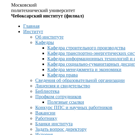
Московский
политехнический университет
Чебоксарский институт (филиал)
Главная
Институт
Об институте
Кафедры
Кафедра строительного производства
Кафедра транспортно-энергетических сис
Кафедра информационных технологий и 
Кафедра социально-гуманитарных дисци
Кафедра менеджмента и экономики
Кафедра права
Сведения об образовательной организации
Лицензия и свидетельство
Библиотека
Профком сотрудников
Полезные ссылки
Конкурс ППС и научных работников
Вакансии
Работнику
Бланки института
Задать вопрос директору
История