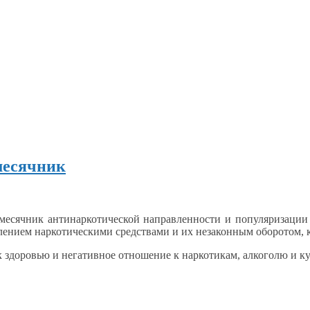
месячник
месячник антинаркотической направленности
и популяризации
блением
наркотическими средствами и
их незаконным
оборотом, 
к здоровью
и негативное
отношение
к наркотикам,
алкоголю
и к