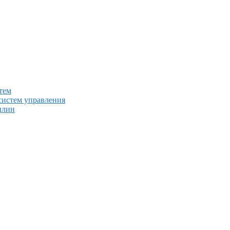
тем
систем управления
плин