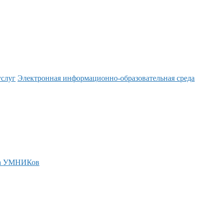
услуг
Электронная информационно-образовательная среда
а УМНИКов