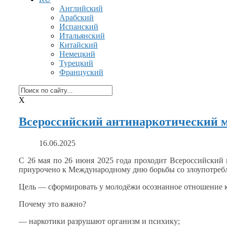
Английский
Арабский
Испанский
Итальянский
Китайский
Немецкий
Турецкий
Француский
X
Всероссийский антинаркотический 
16.06.2025
С
26 мая
по
26 июня
2025 года
проходит Всероссийский 
приурочено
к Международному
дню борьбы
со злоупотре
Цель — сформировать
у молодёжи
осознанное отношение
Почему
это важно?
— наркотики разрушают организм
и психику;