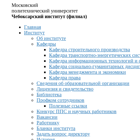
Московский
политехнический университет
Чебоксарский институт (филиал)
Главная
Институт
Об институте
Кафедры
Кафедра строительного производства
Кафедра транспортно-энергетических сис
Кафедра информационных технологий и 
Кафедра социально-гуманитарных дисци
Кафедра менеджмента и экономики
Кафедра права
Сведения об образовательной организации
Лицензия и свидетельство
Библиотека
Профком сотрудников
Полезные ссылки
Конкурс ППС и научных работников
Вакансии
Работнику
Бланки института
Задать вопрос директору
История