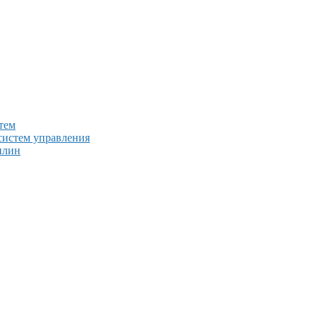
тем
систем управления
плин