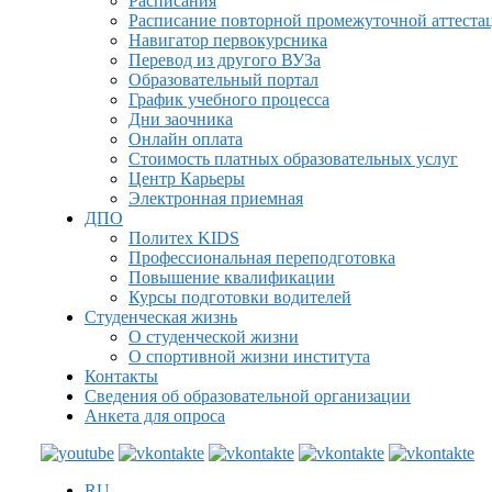
Расписания
Расписание повторной промежуточной аттеста
Навигатор первокурсника
Перевод из другого ВУЗа
Образовательный портал
График учебного процесса
Дни заочника
Онлайн оплата
Стоимость платных образовательных услуг
Центр Карьеры
Электронная приемная
ДПО
Политех KIDS
Профессиональная переподготовка
Повышение квалификации
Курсы подготовки водителей
Студенческая жизнь
О студенческой жизни
О спортивной жизни института
Контакты
Сведения об образовательной организации
Анкета для опроса
RU