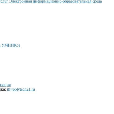
услуг
Электронная информационно-образовательная среда
а УМНИКов
изация
жка:
it@polytech21.ru