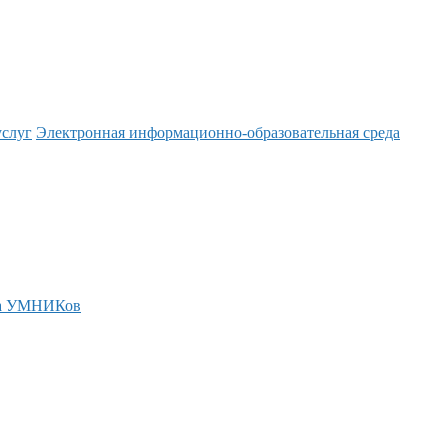
услуг
Электронная информационно-образовательная среда
а УМНИКов