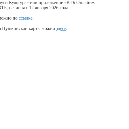
луги Культура» или приложение «ВТБ Онлайн».
ВТБ, начиная с
12 января
2026 года.
можно по
ссылке
.
ия Пушкинской карты можно
здесь
.