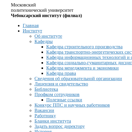
Московский
политехнический университет
Чебоксарский институт (филиал)
Главная
Институт
Об институте
Кафедры
Кафедра строительного производства
Кафедра транспортно-энергетических сис
Кафедра информационных технологий и 
Кафедра социально-гуманитарных дисци
Кафедра менеджмента и экономики
Кафедра права
Сведения об образовательной организации
Лицензия и свидетельство
Библиотека
Профком сотрудников
Полезные ссылки
Конкурс ППС и научных работников
Вакансии
Работнику
Бланки института
Задать вопрос директору
История