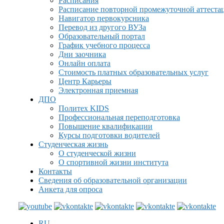
Расписания
Расписание повторной промежуточной аттеста
Навигатор первокурсника
Перевод из другого ВУЗа
Образовательный портал
График учебного процесса
Дни заочника
Онлайн оплата
Стоимость платных образовательных услуг
Центр Карьеры
Электронная приемная
ДПО
Политех KIDS
Профессиональная переподготовка
Повышение квалификации
Курсы подготовки водителей
Студенческая жизнь
О студенческой жизни
О спортивной жизни института
Контакты
Сведения об образовательной организации
Анкета для опроса
RU