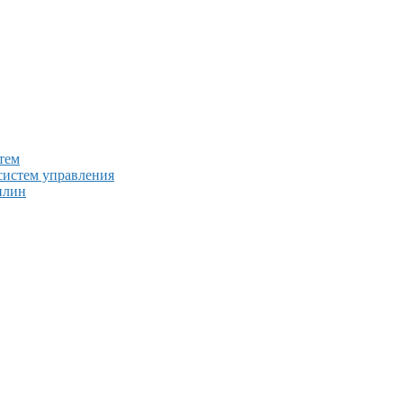
тем
систем управления
плин