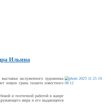
дра Ильина
 выставки заслуженного художника
ет новую грань таланта известного
убокой
и поэтичной
работой
в жанре
окружающего мира
и его
выдающееся