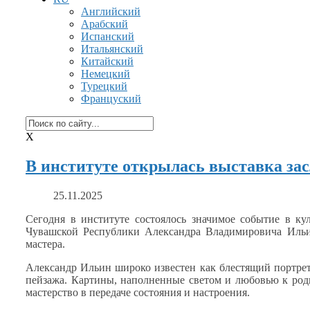
Английский
Арабский
Испанский
Итальянский
Китайский
Немецкий
Турецкий
Француский
X
В институте открылась выставка за
25.11.2025
Сегодня
в институте
состоялось значимое событие
в ку
Чувашской Республики Александра Владимировича Ильи
мастера.
Александр Ильин широко известен как блестящий портре
пейзажа. Картины, наполненные светом
и любовью
к род
мастерство
в передаче
состояния
и настроения.