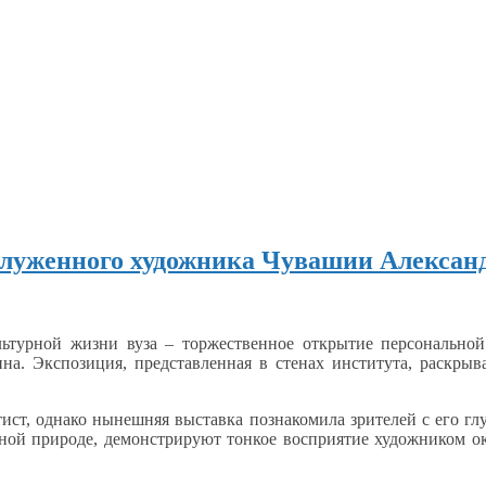
служенного художника Чувашии Алексан
льтурной
жизни вуза – торжественное открытие персональной
на. Экспозиция, представленная
в стенах
института, раскрыва
тист, однако нынешняя выставка познакомила зрителей
с его
гл
ной
природе, демонстрируют тонкое восприятие художником 