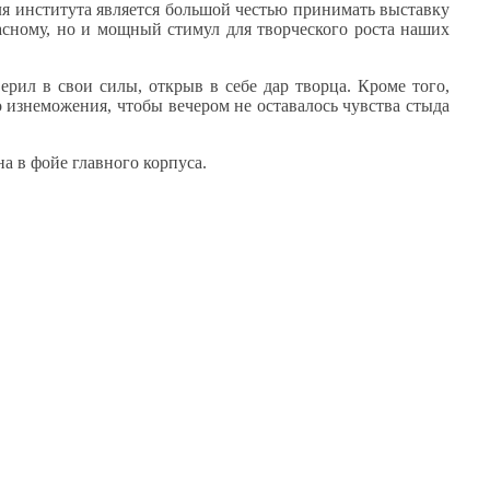
ля института является большой честью принимать выставку
асному,
но
и мощный
стимул для творческого роста наших
верил
в свои
силы, открыв
в себе
дар творца. Кроме того,
о изнеможения,
чтобы вечером
не оставалось
чувства стыда
ена
в фойе
главного корпуса.