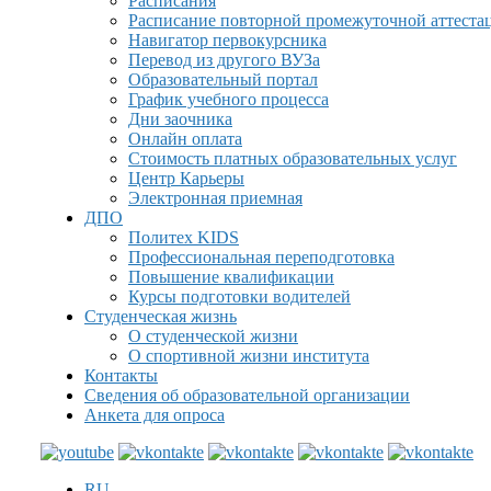
Расписания
Расписание повторной промежуточной аттеста
Навигатор первокурсника
Перевод из другого ВУЗа
Образовательный портал
График учебного процесса
Дни заочника
Онлайн оплата
Стоимость платных образовательных услуг
Центр Карьеры
Электронная приемная
ДПО
Политех KIDS
Профессиональная переподготовка
Повышение квалификации
Курсы подготовки водителей
Студенческая жизнь
О студенческой жизни
О спортивной жизни института
Контакты
Сведения об образовательной организации
Анкета для опроса
RU