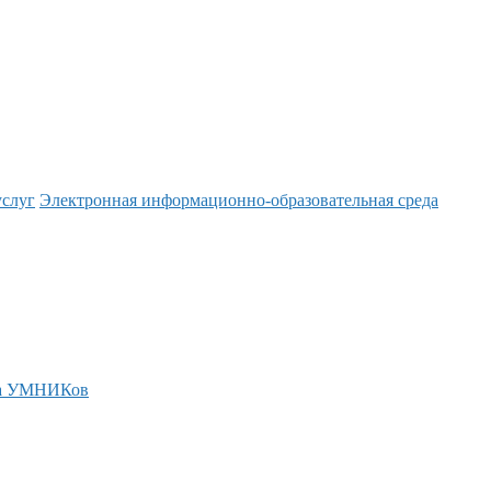
услуг
Электронная информационно-образовательная среда
а УМНИКов