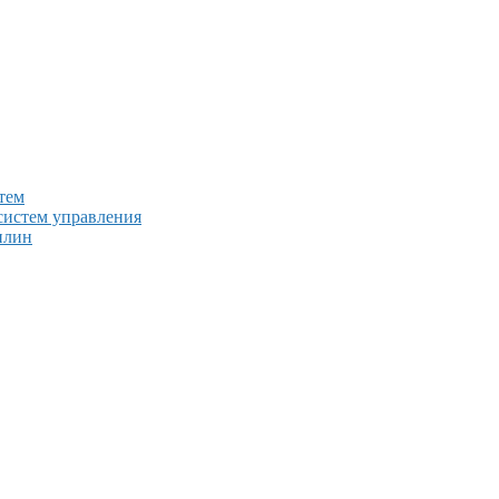
тем
систем управления
плин