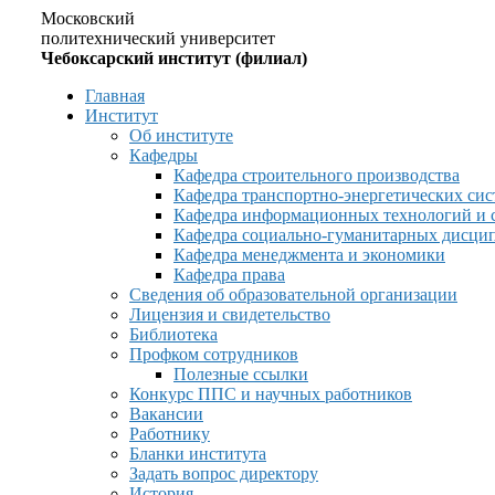
Московский
политехнический университет
Чебоксарский институт (филиал)
Главная
Институт
Об институте
Кафедры
Кафедра строительного производства
Кафедра транспортно-энергетических сис
Кафедра информационных технологий и 
Кафедра социально-гуманитарных дисци
Кафедра менеджмента и экономики
Кафедра права
Сведения об образовательной организации
Лицензия и свидетельство
Библиотека
Профком сотрудников
Полезные ссылки
Конкурс ППС и научных работников
Вакансии
Работнику
Бланки института
Задать вопрос директору
История