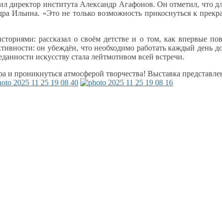
ил директор института Александр Агафонов.
Он отметил,
что д
дра Ильина. «Это
не только
возможность прикоснуться
к прекр
сториями: рассказал
о своём
детстве и
о том,
как впервые по
ктивности:
он убеждён,
что необходимо работать каждый день
д
еданности
искусству стала лейтмотивом всей встречи.
ера
и проникнуться
атмосферой творчества! Выставка представл